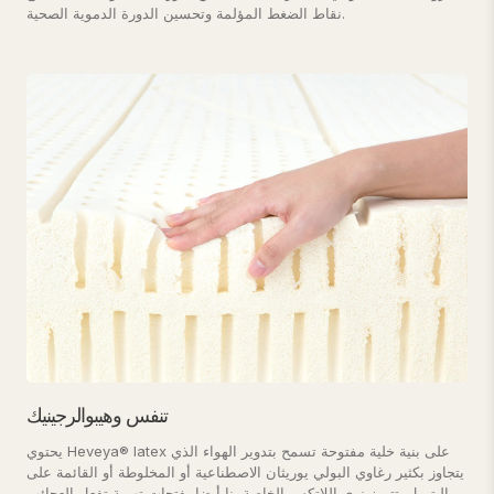
نقاط الضغط المؤلمة وتحسين الدورة الدموية الصحية.
تنفس وهيبوالرجينيك
يحتوي Heveya® latex على بنية خلية مفتوحة تسمح بتدوير الهواء الذي
يتجاوز بكثير رغاوي البولي يوريثان الاصطناعية أو المخلوطة أو القائمة على
البترول. تتميز نوى اللاتكس الخاصة بنا أيضا بفتحات تهوية تفعل العجائب