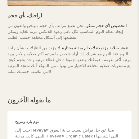
لراحتك، بأي حجم
التخصيص لأي حجم ممكن.
نحن نصنع مراتب بأي حجم ، ونحن واثقون من
إيجاد نظام النوم المناسب لكل نائم. رغوة اللاتكس مرنة للغاية ويمكن
تقطيعها إلى أشكال مختلفة حسب الطلب.
تتوفر صلابة مزدوجة لأحجام مرتبة مختارة.
لا مزيد من التنازلات بشأن راحة
النوم عند النوم مع شريك. إذا أراد شخص ما مرتبة أكثر صلابة والآخر يريد
مرتبة أكثر نعومة ، فيمكنك وضعها جميعا داخل غطاء مرتبة واحد بحجم كينج.
مع مستويات صلابة مختلفة للاختيار من بينها ، من المؤكد أنك ستجد المرتبة
التي تناسب جسمك تماما!
ما يقوله الآخرون
نوم بارد ومريح
جئت إلى Heveya® بحثا عن حل فراش بسبب بداية التعرق
الليلي. كانت مرتبة Heveya® Organic Latex I التي اشتريتها