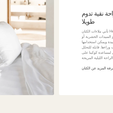
حة نقية تدوم
طويلا
تأتي ملاءات الكتان Heveya® الخاصة بنا من مزارع الكتان الأوروبية العضوية
 المبيدات الحشرية أو
فيدة ويمكن استخدامها
 وراءها. قابلة للتحلل
جد طريقة أفضل لمساعدة كوكبنا على