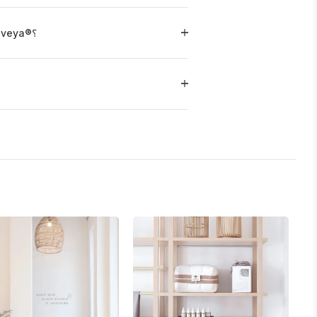
ما هي GSM هي ملاءات الكتان Heveya®؟
م