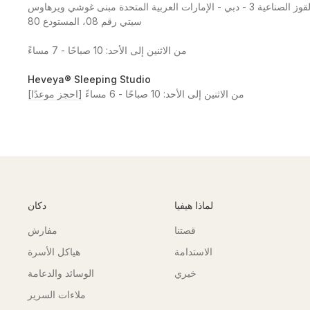
القوز - منطقة القوز الصناعية 3 - دبي - الإمارات العربية المتحدة مبنى غوشي ويرهاوس
سيتي رقم 08، المستودع 80
من الاثنين إلى الأحد: 10 صباحًا - 7 مساءً
Heveya® Sleeping Studio
من الاثنين إلى الأحد: 10 صباحًا - 6 مساءً
[احجز موعدًا]
لماذا هيفيا
دكان
قصتنا
مفارش
الاستدامة
هياكل الأسرة
خيري
الوسائد والدعامة
ملاءات السرير