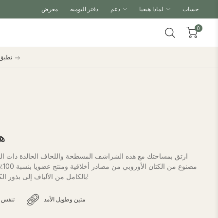
حساب
لماذا هيفيا
دعم
دفتر اليوميه
معرض
0
احصل على خصم 10% على طقم شراشف لحاف + طقم شراشف لحاف مع كود BUNDLE. تطبق الشروط
هي
ارتق بمساحتك مع هذه الشراشف المسطحة واللحاف الخالدة ذات المل
مصن
بالكامل من الألياف إلى بذور الكتان ، دون ترك أي نفايات وراءها!
متين وطويل الأمد
تنفس 