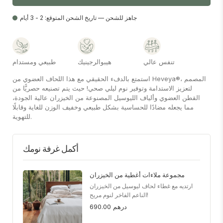
جاهز للشحن — تاريخ الشحن المتوقع: 2 - 3 أيام
تنفس عالي
هيبوالرجينيك
طبيعي ومستدام
استمتع بالدفء الحقيقي مع هذا اللحاف العضوي من Heveya®، المصمم
لتعزيز الاستدامة وتوفير نوم ليلي صحي! حيث يتم تصنيعه حصريًّا من
القطن العضوي وألياف الليوسيل المصنوعة من الخيزران عالية الجودة،
مما يجعله مضادًا للحساسية بشكل طبيعي وخفيف الوزن للغاية وقابلًا
للتهوية.
أكمل غرفة نومك
مجموعة ملاءات أغطية من الخيزران
ارتديه مع غطاء لحاف ليوسيل من الخيزران
الناعم الفاخر لنوم مريح!
690.00 درهم