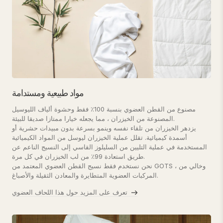
مواد طبيعية ومستدامة
مصنوع من القطن العضوي بنسبة 100٪ فقط وحشوة ألياف الليوسيل
المصنوعة من الخيزران ، مما يجعله خيارا ممتازا صديقا للبيئة.
يزدهر الخيزران من تلقاء نفسه وينمو بسرعة بدون مبيدات حشرية أو
أسمدة كيميائية. تقلل عملية الخيزران ليوسل من المواد الكيميائية
المستخدمة في عملية التليين من السليلوز القاسي إلى النسيج الناعم عن
طريق استعادة 99٪ من لب الخيزران في كل مرة.
نحن نستخدم فقط نسيج القطن العضوي المعتمد من GOTS ، وخالي من
المركبات العضوية المتطايرة والمعادن الثقيلة والأصباغ.
تعرف على المزيد حول هذا اللحاف العضوي