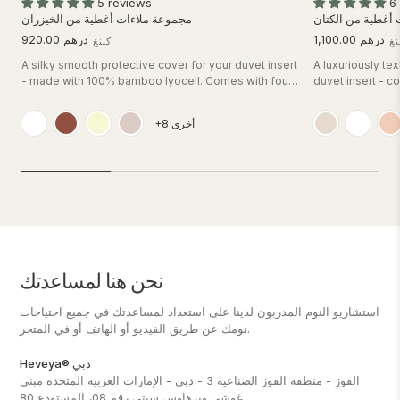
5 reviews
6
أغطية من الكتان
مجموعة ملاءات أغطية من الخيزران
درهم 1,100.00
درهم 920.00
نغ
كينغ
A silky smooth protective cover for your duvet insert
A luxuriously te
- made with 100% bamboo lyocell. Comes with four
duvet insert - c
corner ties and a zipper closure to keep your duvet
coconut button 
from sliding around. <br><br> <strong>Each set
sliding around!
+8 أخرى
includes:</strong> <i>1 duvet sheet and 2 pillow
and European flax.<br><b
cases, or 1 pillow case for Single sizes.</i>
includes:</stron
cases, or 1 pillo
نحن هنا لمساعدتك
استشاريو النوم المدربون لدينا على استعداد لمساعدتك في جميع احتياجات
نومك عن طريق الفيديو أو الهاتف أو في المتجر.
Heveya® دبي
القوز - منطقة القوز الصناعية 3 - دبي - الإمارات العربية المتحدة مبنى
غوشي ويرهاوس سيتي رقم 08، المستودع 80