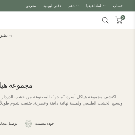
حساب
لماذا هيفيا
دعم
دفتر اليوميه
معرض
0
احصل على خصم 10% على طقم شراشف لحاف + طقم شراشف لحاف مع كود BUNDLE. تطبق الشروط
مجموعة هيا
اكتشف مجموعة هياكل أسرة "ماجو"، المصنوعة من خشب الدردار ا
ونسيج الخشب الطبيعي ولمسة نهائية دافئة وعصرية. صُنعت لتدوم طويل
جودة معتمدة
توصيل مجان