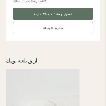
240 درهمًا إماراتيًا إضافيًا!
تسوق وسادة هيفيا® حزمة
مقارنة الوسائد
ارتق بلعبة نومك