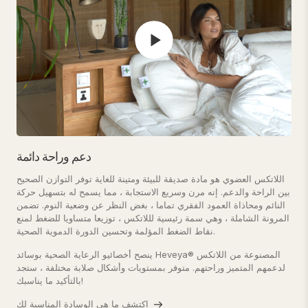
دعم وراحة دائمة
اللاتكس العضوي هو مادة صديقة للبيئة ومتينة للغاية توفر التوازن الصحيح
بين الراحة والدعم. إنه مرن وسريع الاستجابة ، مما يسمح له بتسهيل حركة
النائم ومحاذاة العمود الفقري تماما ، بغض النظر عن وضعية النوم. تضمن
المرونة الشاملة ، وهي سمة رئيسية لللاتكس ، توزيعا متساويا للضغط لمنع
نقاط الضغط المؤلمة وتحسين الدورة الدموية الصحية.
ينصح أخصائيو الرعاية الصحية بوسائد Heveya® المصنوعة من اللاتكس
لدعمهم المتميز وراحتهم. متوفر بمستويات وأشكال صلابة مختلفة ، ستجد
بالتأكيد ما يناسبك!
اكتشف ما هي الوسادة المناسبة لك