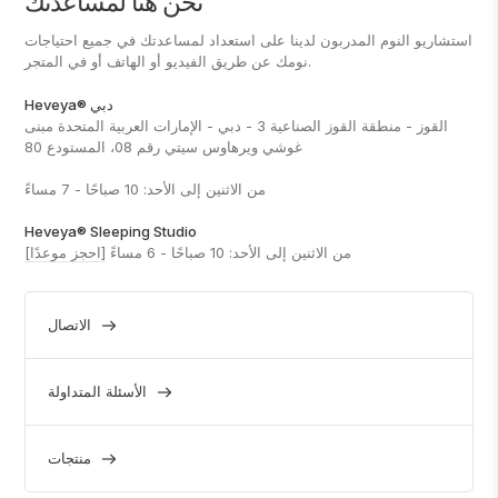
نحن هنا لمساعدتك
استشاريو النوم المدربون لدينا على استعداد لمساعدتك في جميع احتياجات
نومك عن طريق الفيديو أو الهاتف أو في المتجر.
Heveya® دبي
القوز - منطقة القوز الصناعية 3 - دبي - الإمارات العربية المتحدة مبنى
غوشي ويرهاوس سيتي رقم 08، المستودع 80
من الاثنين إلى الأحد: 10 صباحًا - 7 مساءً
Heveya® Sleeping Studio
من الاثنين إلى الأحد: 10 صباحًا - 6 مساءً
[احجز موعدًا]
الاتصال
الأسئلة المتداولة
منتجات