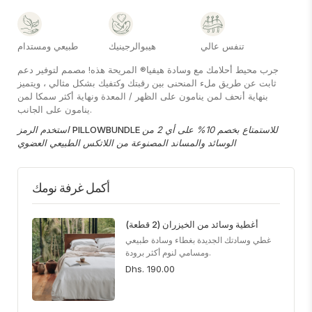
تنفس عالي
هيبوالرجينيك
طبيعي ومستدام
جرب محيط أحلامك مع وسادة هيفيا® المريحة هذه! مصمم لتوفير دعم
ثابت عن طريق ملء المنحنى بين رقبتك وكتفيك بشكل مثالي ، ويتميز
بنهاية أنحف لمن ينامون على الظهر / المعدة ونهاية أكثر سمكا لمن
ينامون على الجانب.
للاستمتاع بخصم 10% على أي 2 من
PILLOWBUNDLE
استخدم الرمز
الوسائد والمساند المصنوعة من اللاتكس الطبيعي العضوي
أكمل غرفة نومك
أغطية وسائد من الخيزران (2 قطعة)
غطي وسادتك الجديدة بغطاء وسادة طبيعي
ومسامي لنوم أكثر برودة.
Dhs. 190.00