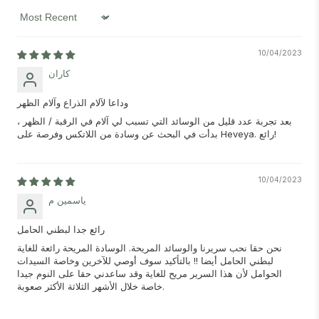
Sort by
10/04/2023
كاران
وداعا لآلام الذراع وآلام الظهر
بعد تجربة عدد قليل من الوسائد التي تسبب لي آلام في الرقبة / الظهر ،
بدأت في البحث عن وسادة من اللاتكس وفرصة على Heveya. رائع!
10/04/2023
ياسمين م
رائع جدا لبطني الحامل
نحن حقا نحب سريرنا والوسائد المريحة. الوسادة المريحة رائعة للغاية
لبطني الحامل أيضا !! بالتأكيد سوف أوصي للآخرين وخاصة السيدات
الحوامل لأن هذا السرير مريح للغاية وقد ساعدني حقا على النوم جيدا
خاصة خلال الأشهر الثلاثة الأكثر صعوبة.