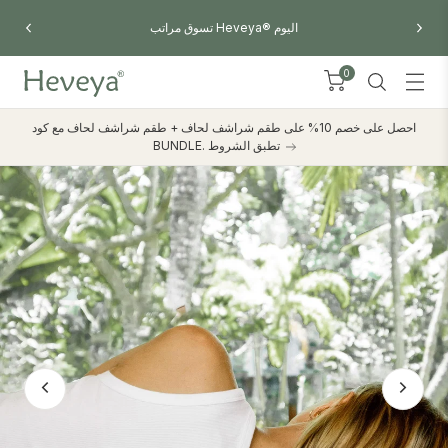
احصل على خصم 10% على أي 2 وسادة من اللاتكس - استخدم الرمز
PILLOWBUNDLE
0
احصل على خصم 10% على طقم شراشف لحاف + طقم شراشف لحاف مع كود
BUNDLE. تطبق الشروط