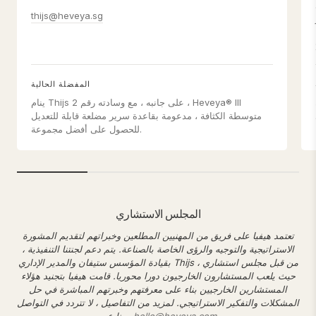
thijs@heveya.sg
المفضلة الحالية
ينام Thijs على جانبه ، مع وسادته رقم 2 ، Heveya® III
متوسطة الكثافة ، مدعومة بقاعدة سرير مضلعة قابلة للتعديل
للحصول على أفضل مجموعة.
المجلس الاستشاري
تعتمد هيفيا على فريق من المهنيين المطلعين وخبراتهم لتقديم المشورة
الاستراتيجية والتوجيه والرؤى الخاصة بالصناعة. يتم دعم لجنتنا التنفيذية ،
بقيادة المؤسس ستيفان والمدير الإداري Thijs ، من قبل مجلس استشاري
حيث يلعب المستشارون الخارجيون دورا محوريا. قامت هيفيا بتجنيد هؤلاء
المستشارين الخارجيين بناء على معرفتهم وخبرتهم المباشرة في حل
المشكلات والتفكير الاستراتيجي. لمزيد من التفاصيل ، لا تتردد في التواصل