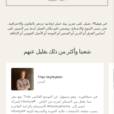
في
هيڤيا®، نعمل على تعزيز بيئة عمل إيجابية تزدهر بالتعاون والاحترافية.
نحن نتبنى التنوع والاندماج، ونضمن خلو مكان العمل لدينا من التمييز على
أساس العرق أو الدين أو الجنس أو التوجه أو الأصل القومي أو الإعاقة
شعبنا وأكثر من ذلك بقليل عنهم
Thijs Veyfeyken
المدير
يقع مقر Thijs في سنغافورة ، وهو مسؤول عن التوسع العالمي
لشركة Heveya® ، مما يجعل من الممكن لمزيد من الناس
الاستمتاع بالراحة الفاخرة #HeveyaHome. انضم إلى
Heveya® بسبب شغفه بالمنتجات عالية الجودة والصديقة للبيئة.