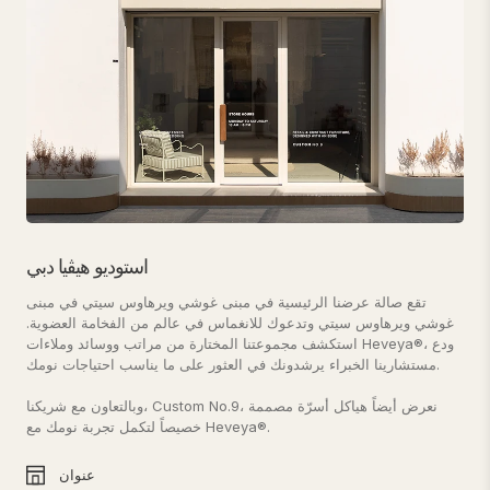
استوديو هيڤيا دبي
تقع صالة عرضنا الرئيسية في مبنى غوشي ويرهاوس سيتي في مبنى
غوشي ويرهاوس سيتي وتدعوك للانغماس في عالم من الفخامة العضوية.
استكشف مجموعتنا المختارة من مراتب ووسائد وملاءات Heveya®، ودع
مستشارينا الخبراء يرشدونك في العثور على ما يناسب احتياجات نومك.
وبالتعاون مع شريكنا، Custom No.9، نعرض أيضاً هياكل أسرّة مصممة
خصيصاً لتكمل تجربة نومك مع Heveya®.
عنوان