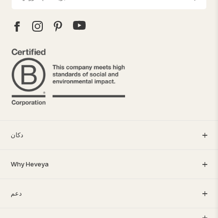
دكان
Why Heveya
دعم