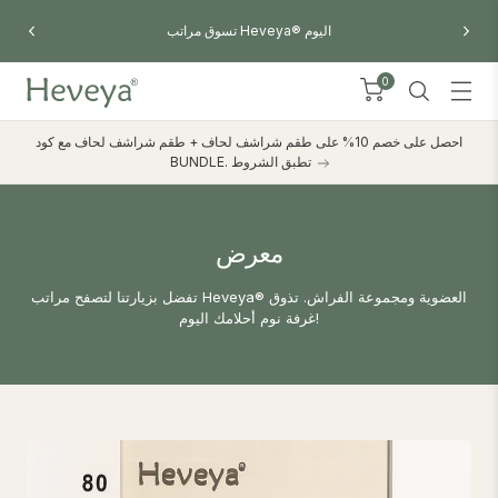
احصل على خصم 10% على أي 2 وسادة من اللاتكس - استخدم الرمز
تسوق مراتب Heveya® اليوم
PILLOWBUNDL
0
احصل على خصم 10% على طقم شراشف لحاف + طقم شراشف لحاف مع كود
BUNDLE. تطبق الشروط
معرض
تفضل بزيارتنا لتصفح مراتب Heveya® العضوية ومجموعة الفراش. تذوق
غرفة نوم أحلامك اليوم!