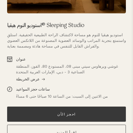
استوديو النوم هيڤيا® Sleeping Studio
استوديو هيڤيا للنوم هو مساحة لاكتشاف الراحة الطبيعية الحقيقية. استلقِ
واستمتع بتجربة المراتب والوسائد العضوية المصنوعة من اللاتكس العضوي
والفراش القابل للتنفس في مساحة هادئة ومصممة بعناية.
عنوان
غوشي ويرهاوس سيتي مبنى 08، المستودع 80، القوز، المنطقة
الصناعية 3 - دبي، الإمارات العربية المتحدة
عرض الخريطة
ساعات حجز المواعيد
من الاثنين إلى السبت: من الساعة 10 صباحًا حتى 6 مساءً
احجز الآن
اقرأ المزيد