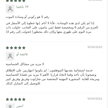
ناتاشا TF
رقم 5 هو ركوبي أو وسادة الموت
إذا لم يكن لدي هذه الوسادة ، فأنا لا أنام. إنها خطوة إلى الأسفل في
الحزم من الرقم 6 ومخصصة فقط لمن ينامون على الجانب. حاولت ذات
مرة النوم على ظهري معها وكان ذلك محظورا (تحولت إلى رقم 3)
10/04/2023
عائشة أو
لا مزيد من مشاكل الحساسية
خدمة استثنائية يقدمها الموظفون ؛ لم يكونوا انتهازيين على الإطلاق
ونصحونا بأن نأخذ وقتنا لاتخاذ قرارنا. الأهم لا مزيد من قضايا الحساسية
ومريحة للغاية. المشورة المهنية المختصة من شارلوت وفريق وفريق كبير
للتوصيل إلى المنازل كذلك.
10/04/2023
ابنيزر