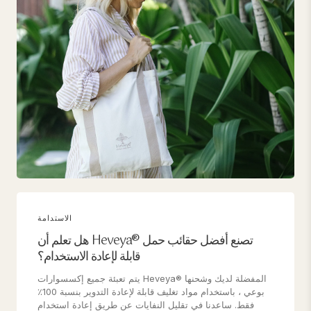
الاستدامة
هل تعلم أن Heveya® تصنع أفضل حقائب حمل
قابلة لإعادة الاستخدام؟
يتم تعبئة جميع إكسسوارات Heveya® المفضلة لديك وشحنها
بوعي ، باستخدام مواد تغليف قابلة لإعادة التدوير بنسبة 100٪
فقط. ساعدنا في تقليل النفايات عن طريق إعادة استخدام