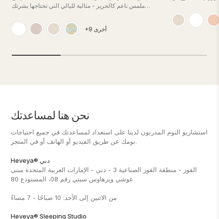
يا ، وهو خيار دائم للسترات
ملمس ناعم كالحرير - مثالية لليالي التي تحتاجها بشرتك
أن ينجح في الغسيل
الحساسة التي تساعد على الشفاء. مصنوع من 100٪ ليوسيل
الخيزران ، مصدر نباتي طبيعي ومستدام. مجموعة تشمل 2
+9 أخرى
أكياس وسادة.
نحن هنا لمساعدتك
استشاريو النوم المدربون لدينا على استعداد لمساعدتك في جميع احتياجات
نومك عن طريق الفيديو أو الهاتف أو في المتجر.
Heveya® دبي
القوز - منطقة القوز الصناعية 3 - دبي - الإمارات العربية المتحدة مبنى
غوشي ويرهاوس سيتي رقم 08، المستودع 80
من الاثنين إلى الأحد: 10 صباحًا - 7 مساءً
Heveya® Sleeping Studio