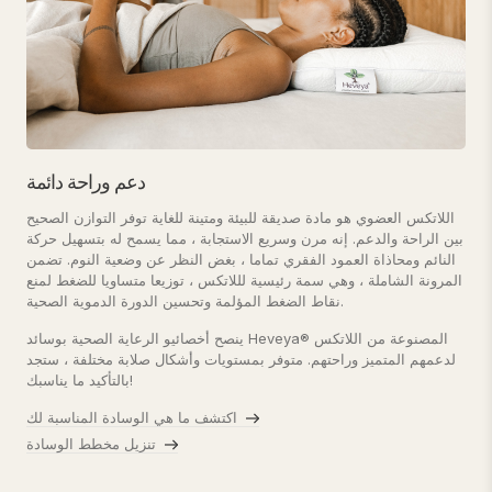
دعم وراحة دائمة
اللاتكس العضوي هو مادة صديقة للبيئة ومتينة للغاية توفر التوازن الصحيح
بين الراحة والدعم. إنه مرن وسريع الاستجابة ، مما يسمح له بتسهيل حركة
النائم ومحاذاة العمود الفقري تماما ، بغض النظر عن وضعية النوم. تضمن
المرونة الشاملة ، وهي سمة رئيسية لللاتكس ، توزيعا متساويا للضغط لمنع
نقاط الضغط المؤلمة وتحسين الدورة الدموية الصحية.
ينصح أخصائيو الرعاية الصحية بوسائد Heveya® المصنوعة من اللاتكس
لدعمهم المتميز وراحتهم. متوفر بمستويات وأشكال صلابة مختلفة ، ستجد
بالتأكيد ما يناسبك!
اكتشف ما هي الوسادة المناسبة لك
تنزيل مخطط الوسادة