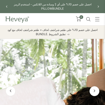
تسوق مراتب Heveya® اليوم
0
احصل على خصم 10% على طقم شراشف لحاف + طقم شراشف لحاف مع كود
BUNDLE. تطبق الشروط