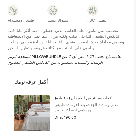
تنفس عالي
هيبوالرجينيك
طبيعي ومستدام
مصممة لمن ينامون على الجانب الذين يفضلون دعما أكثر ثباتا. قلب
اللاتكس الطبيعي الداخلي صلب ولكنه مرن ، مما يقلل من الانضغاطية
ويضمن محاذاة جيدة للعمود الفقري ليلة بعد ليلة. وسادة موصى بها لمن
ينامون على الجانب مع أكتاف عريضة ولتقليل الشخير.
للاستمتاع بخصم 10% على أي 2 من
PILLOWBUNDLE
استخدم الرمز
الوسائد والمساند المصنوعة من اللاتكس الطبيعي العضوي
أكمل غرفة نومك
أغطية وسائد من الخيزران (2 قطعة)
غطي وسادتك الجديدة بغطاء وسادة طبيعي
ومسامي لنوم أكثر برودة.
Dhs. 190.00