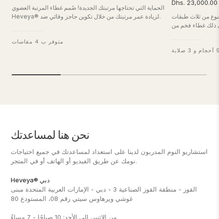
Dhs. 23,000.00
الحماية التي تحتاجها مرتبتك الجديدة! صُمم غطاء المرتبة العضوي
نوع من ثلاث طبقات
Heveya® لزيادة عمر مرتبتك من خلال تكوين حاجز وقائي ضد
ي ذلك غطاء فخم من
السوائل المنسكبة عن غير قصد وعث الغبار والبكتيريا. مع غطاء
طبيعي من Heveya لتوفير الدعم والراحة
من القطن العضوي 100% وحشوة من الليوسيل المصنوع من
متوفر ب 4 مقاسات
المثاليين لك.
الخيزران.
نحن هنا لمساعدتك
استشاريو النوم المدربون لدينا على استعداد لمساعدتك في جميع احتياجات
نومك عن طريق الفيديو أو الهاتف أو في المتجر.
Heveya® دبي
القوز - منطقة القوز الصناعية 3 - دبي - الإمارات العربية المتحدة مبنى
غوشي ويرهاوس سيتي رقم 08، المستودع 80
من الاثنين إلى الأحد: 10 صباحًا - 7 مساءً