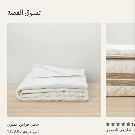
تسوق القصة
1
حامي فراش عضوي
درهم 1,150.00
كينغ