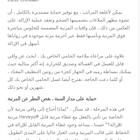
يمكن لأغلفة المراتب ، مع توفير حماية مستديرة بالكامل ، أن
تشوه مظهر الملاءات بتصميمها الضخم وتعقد عملية الإزالة. على
العكس من ذلك ، فإن واقيات المرتبة المصممة للجلوس مباشرة
فوق المرتبة وتأمينها فقط عبر أحزمة مرنة موجودة في زواياها
أسهل في الإزالة.
علاوة على مراعاة ملاءمة الحامي الخاص بك ، ابحث عن واقي
قابل للغسل في الغسالة وصديق للحرارة. إنه أكثر مثالية حيث
يمكنك ببساطة رميه في الجهاز كجزء من روتين التنظيف المعتاد ،
أو كلما دعت الحاجة. نقترح أيضا غسل الحامي الخاص بك كل
شهرين أو نحو ذلك.
حماية على مدار السنة ، بغض النظر عن المرتبة
في هذه المرحلة ، قد تسأل ، "لماذا أحتاج إلى واقي مرتبة لأن
الخاصة بي تأتي بالفعل مع غطاء مرتبة قابل
Heveya®
مرتبة
للإزالة؟" حسنا ، يساعد وجود غطاء المرتبة القابل للإزالة في
الحفاظ على قالب المرتبة وعث الغبار خاليا على المدى الطويل.