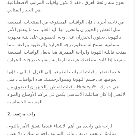
تفوح منه رائحة العرق ، فقد لا تكون واقيات المراتب الاصطناعية
هي الخيار المثالي.
من ناحية أخرى ، فإن الواقيات المصنوعة من المنتجات الطبيعية
مثل القطن والخيزران والحرير لها اليد العليا عندما يتعلق الأمر
بالتهوية. يحتوي الخيزران على وجه الخصوص على بنية مجهرية
مسامية تسمح له بتنظيم درجة الحرارة والرطوبة ببراعة ، مما
يمنحه قابلية التهوية والراحة المميزة. هذا يجعل الواقيات الطبيعية
مفيدة إذا كانت منطقتك عرضة للرطوبة وتقلبات درجات الحرارة.
عندما تفتقر واقيات المراتب الطبيعية إلى العزل المائي ، فإنها
تعوضها في قسم التهوية وهيبوالرجينيك. هذه الواقيات ، مثل
، هي خيارك
واقيات القطن والخيزران العضوي من Heveya®
الأفضل إذا كان شاغلك الأساسي يكمن في تراكم الأوساخ والمواد
المسببة للحساسية.
2. راحة مرتفعة
الراحة هي واحدة من أهم الأشياء عندما يتعلق الأمر بالنوم.
وبالمثل ، يجب أن يعزز واقي المرتبة راحة مرتبتك ، ولا يعمل